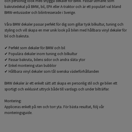
och personlig look med snygga dekaler för BMW. Passar utmärkt som
bakrutedekal på BMW, bil, EPA eller A-traktor och är ett populärt val bland
BMW-entusiaster och bilintresserade i Sverige.
Våra BMW dekaler passar perfekt för dig som gillar tysk bilkultur, tuning och
styling och vill skapa en mer unik look på bilen med hållbara vinyl dekaler för
bil och bakruta.
✔ Perfekt som dekaler för BMW och bil
✔ Populära dekaler inom tuning och bilkultur
✔ Passar bakruta, bilens sidor och andra släta ytor
✔ Enkel montering utan bubblor
✔ Hållbara vinyl dekaler som tål svenska väderförhållanden
BMW dekaler är ett enkelt sätt att skapa en personlig stil och ge bilen ett
sportigt och exklusivt uttryck både till vardags och under bilträffar.
Montering:
Appliceras enkelt på ren och torr yta. För bästa resultat, följ vår
monteringsguide.