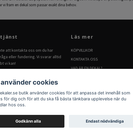
 tar vi fram en dekal som passar exakt dina behov.
tjänst
Läs mer
nte att kontakta oss om du har
KÖPVILLKOR
åga eller fundering. Vi svarar alltid
KONTAKTA OSS
bt vi kan!
VAD ÄR EN DEKAL?
BRUKSANVISNING FÖR DEKALER
 använder cookies
SÅ TAR DU BORT DEKALER
ekaler.se butik använder cookies för att anpassa det innehåll som
RETURER
as för dig och för att du ska få bästa tänkbara upplevelse när du
dlar hos oss.
Godkänn alla
Endast nödvändiga