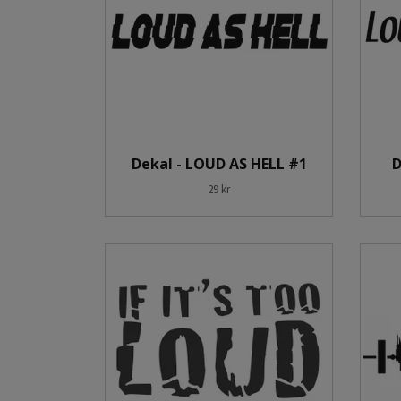
Dekal - LOUD AS HELL #1
D
29 kr