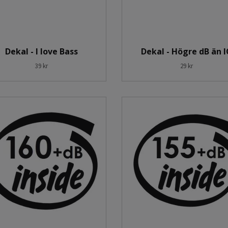
Dekal - I love Bass
Dekal - Högre dB än 
39 kr
29 kr