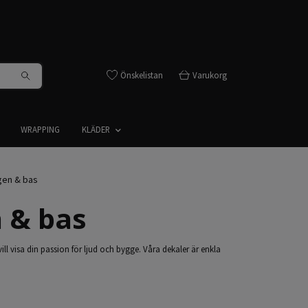
Önskelistan
Varukorg
WRAPPING
KLÄDER
ggen & bas
n & bas
 vill visa din passion för ljud och bygge. Våra dekaler är enkla