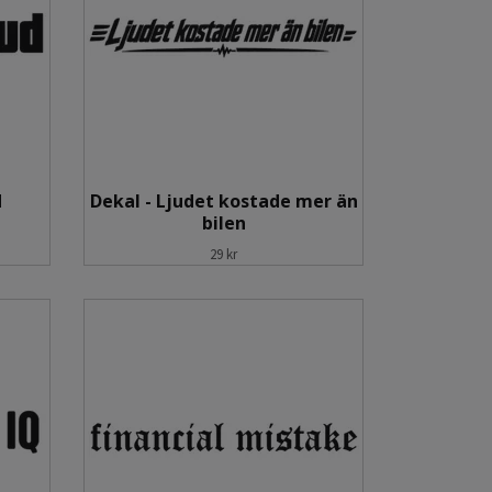
d
Dekal - Ljudet kostade mer än
bilen
29 kr