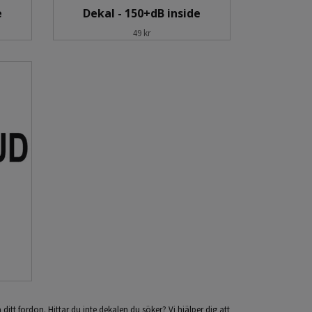
e
Dekal - 150+dB inside
49 kr
 ditt fordon. Hittar du inte dekalen du söker? Vi hjälper dig att