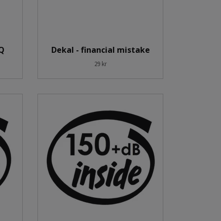
IQ
Dekal - financial mistake
29 kr