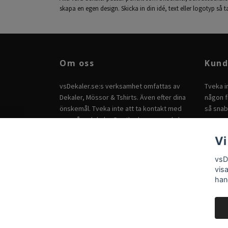
skapa en egen design. Skicka in din idé, text eller logotyp så
Om oss
Kund
vsDekaler.se:s verksamhet omfattas av
Tveka i
Dekaler, Mössor & Tshirts. Även efter dina
någon fr
önskemål. Tveka inte att ta kontakt med
så snab
oss på
vsdekaler@outlook.com
om du har
andra önskemål.
Vi
vsD
vis
han
© 2026 Dekaler för bil, EPA & hem | Personliga dekaler |