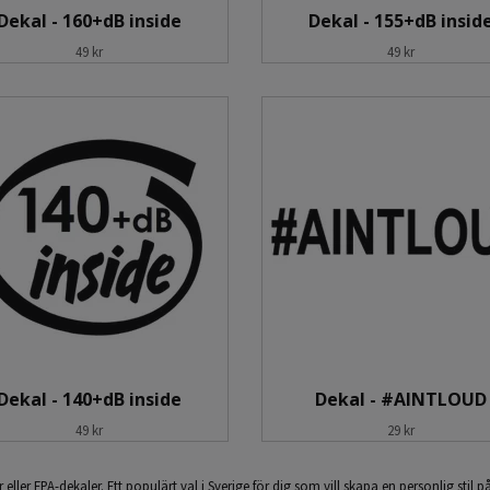
Dekal - 160+dB inside
Dekal - 155+dB insid
49 kr
49 kr
Dekal - 140+dB inside
Dekal - #AINTLOUD
49 kr
29 kr
ller EPA-dekaler. Ett populärt val i Sverige för dig som vill skapa en personlig stil på