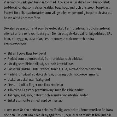
Visa vad du verkligen brinner för med I Love Bass. En stilren och humoristisk
textdekal för dig som älskar kraftfull bas, högt ljud och bilstereo i toppklass.
Perfekt för billjudsentusiaster som vill ge bilen en personlig touch och visa att
basen alltid kommer först.
Dekalen passar utmärkt som bakrutedekal, framrutedekal, sidofönsterdekal
eller på andra rena och släta ytor. Den är ett självklart val för billjudsbilar, SPL-
bilar, dB-byggen, JDM-bilar, EPA-traktorer, A-traktorer och andra
entusiastfordon.
✔ Stilren I Love Bass textdekal
✔ Perfekt som bakrutedekal, framrutedekal och bildekal
✔ För dig som älskar billjud, SPL och kraftfull bas
✔ Passar billjudsbil, JDM, stance, tuning, EPA, A-traktor och personbil
✔ Perfekt för bilträffar, dB-tävlingar, cruising och motorevenemang
✔ Utskuren dekal utan bakgrund
✔ Finns i 17 olika färger och flera storlekar
✔ Tillverkad i slitstark premiumvinyl med lång hållbarhet
✔ Tål regn, sol, snö, biltvätt och svenska väderförhållanden
✔ Enkel att montera med appliceringstejp
I Love Bass är den perfekta dekalen för dig som hellre känner musiken än bara
hör den. Oavsett om bilen är byggd för SPL, SQL eller bara riktigt bra ljud blir