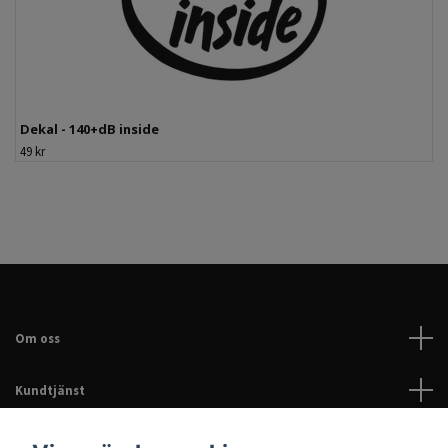
Dekal - 140+dB inside
49 kr
Om oss
Kundtjänst
Läs mer