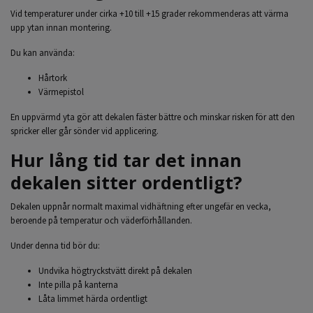
Vid temperaturer under cirka +10 till +15 grader rekommenderas att värma
upp ytan innan montering.
Du kan använda:
Hårtork
Värmepistol
En uppvärmd yta gör att dekalen fäster bättre och minskar risken för att den
spricker eller går sönder vid applicering.
Hur lång tid tar det innan
dekalen sitter ordentligt?
Dekalen uppnår normalt maximal vidhäftning efter ungefär en vecka,
beroende på temperatur och väderförhållanden.
Under denna tid bör du:
Undvika högtryckstvätt direkt på dekalen
Inte pilla på kanterna
Låta limmet härda ordentligt