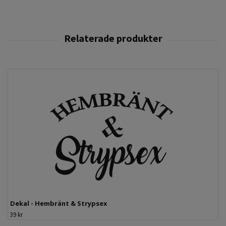
Dekal - Hembränt & Strypsex
39 kr