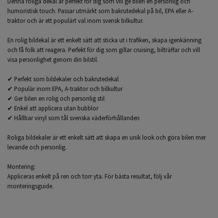
Denna roliga dekal är perfekt för dig som vill ge bilen en personlig och
humoristisk touch. Passar utmärkt som bakrutedekal på bil, EPA eller A-
traktor och är ett populärt val inom svensk bilkultur.
En rolig bildekal är ett enkelt sätt att sticka ut i trafiken, skapa igenkänning
och få folk att reagera. Perfekt för dig som gillar cruising, bilträffar och vill
visa personlighet genom din bilstil.
✔ Perfekt som bildekaler och bakrutedekal
✔ Populär inom EPA, A-traktor och bilkultur
✔ Ger bilen en rolig och personlig stil
✔ Enkel att applicera utan bubblor
✔ Hållbar vinyl som tål svenska väderförhållanden
Roliga bildekaler är ett enkelt sätt att skapa en unik look och göra bilen mer
levande och personlig.
Montering:
Appliceras enkelt på ren och torr yta. För bästa resultat, följ vår
monteringsguide.