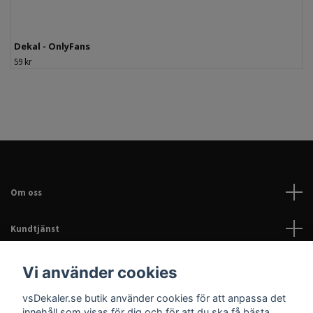
Dekal - OnlyFans
59 kr
Om oss
Kundtjänst
Läs mer
Vi använder cookies
vsDekaler.se butik använder cookies för att anpassa det
Sociala medier
innehåll som visas för dig och för att du ska få bästa