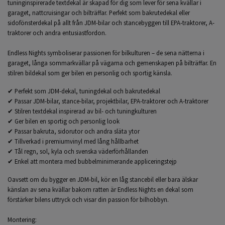
tuninginspirerade textdekal är skapad för dig som lever för sena kvällar i
garaget, nattcruisingar och bilträffar. Perfekt som bakrutedekal eller
sidofönsterdekal på allt från JDM-bilar och stancebyggen till EPA-traktorer, A-
traktorer och andra entusiastfordon.
Endless Nights symboliserar passionen för bilkulturen – de sena nätterna i
garaget, långa sommarkvällar på vägarna och gemenskapen på bilträffar. En
stilren bildekal som ger bilen en personlig och sportig känsla.
✔ Perfekt som JDM-dekal, tuningdekal och bakrutedekal
✔ Passar JDM-bilar, stance-bilar, projektbilar, EPA-traktorer och A-traktorer
✔ Stilren textdekal inspirerad av bil- och tuningkulturen
✔ Ger bilen en sportig och personlig look
✔ Passar bakruta, sidorutor och andra släta ytor
✔ Tillverkad i premiumvinyl med lång hållbarhet
✔ Tål regn, sol, kyla och svenska väderförhållanden
✔ Enkel att montera med bubbelminimerande appliceringstejp
Oavsett om du bygger en JDM-bil, kör en låg stancebil eller bara älskar
känslan av sena kvällar bakom ratten är Endless Nights en dekal som
förstärker bilens uttryck och visar din passion för bilhobbyn.
Montering: