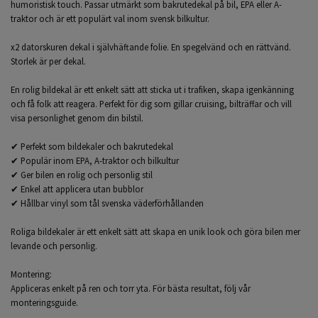
humoristisk touch. Passar utmärkt som bakrutedekal på bil, EPA eller A-
traktor och är ett populärt val inom svensk bilkultur.
x2 datorskuren dekal i självhäftande folie. En spegelvänd och en rättvänd.
Storlek är per dekal.
En rolig bildekal är ett enkelt sätt att sticka ut i trafiken, skapa igenkänning
och få folk att reagera. Perfekt för dig som gillar cruising, bilträffar och vill
visa personlighet genom din bilstil.
✔ Perfekt som bildekaler och bakrutedekal
✔ Populär inom EPA, A-traktor och bilkultur
✔ Ger bilen en rolig och personlig stil
✔ Enkel att applicera utan bubblor
✔ Hållbar vinyl som tål svenska väderförhållanden
Roliga bildekaler är ett enkelt sätt att skapa en unik look och göra bilen mer
levande och personlig.
Montering:
Appliceras enkelt på ren och torr yta. För bästa resultat, följ vår
monteringsguide.