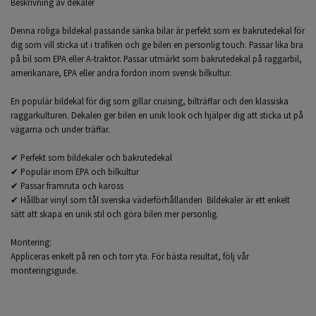
Beskrivning av dekaler
Denna roliga bildekal passande sänka bilar är perfekt som ex bakrutedekal för
dig som vill sticka ut i trafiken och ge bilen en personlig touch. Passar lika bra
på bil som EPA eller A-traktor. Passar utmärkt som bakrutedekal på raggarbil,
amerikanare, EPA eller andra fordon inom svensk bilkultur.
En populär bildekal för dig som gillar cruising, bilträffar och den klassiska
raggarkulturen. Dekalen ger bilen en unik look och hjälper dig att sticka ut på
vägarna och under träffar.
✔ Perfekt som bildekaler och bakrutedekal
✔ Populär inom EPA och bilkultur
✔ Passar framruta och kaross
✔ Hållbar vinyl som tål svenska väderförhållanden Bildekaler är ett enkelt
sätt att skapa en unik stil och göra bilen mer personlig.
Montering:
Appliceras enkelt på ren och torr yta. För bästa resultat, följ vår
monteringsguide.