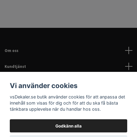
Om oss
Kundtjänst
Läs mer
Vi använder cookies
vsDekaler.se butik använder cookies för att anpassa det
Sociala medier
innehåll som visas för dig och för att du ska få bästa
tänkbara upplevelse när du handlar hos oss.
Godkänn alla