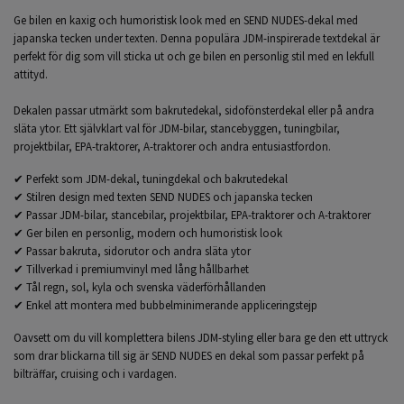
Ge bilen en kaxig och humoristisk look med en SEND NUDES-dekal med
japanska tecken under texten. Denna populära JDM-inspirerade textdekal är
perfekt för dig som vill sticka ut och ge bilen en personlig stil med en lekfull
attityd.
Dekalen passar utmärkt som bakrutedekal, sidofönsterdekal eller på andra
släta ytor. Ett självklart val för JDM-bilar, stancebyggen, tuningbilar,
projektbilar, EPA-traktorer, A-traktorer och andra entusiastfordon.
✔ Perfekt som JDM-dekal, tuningdekal och bakrutedekal
✔ Stilren design med texten SEND NUDES och japanska tecken
✔ Passar JDM-bilar, stancebilar, projektbilar, EPA-traktorer och A-traktorer
✔ Ger bilen en personlig, modern och humoristisk look
✔ Passar bakruta, sidorutor och andra släta ytor
✔ Tillverkad i premiumvinyl med lång hållbarhet
✔ Tål regn, sol, kyla och svenska väderförhållanden
✔ Enkel att montera med bubbelminimerande appliceringstejp
Oavsett om du vill komplettera bilens JDM-styling eller bara ge den ett uttryck
som drar blickarna till sig är SEND NUDES en dekal som passar perfekt på
bilträffar, cruising och i vardagen.