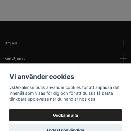
Om oss
Kundtjänst
Läs mer
Vi använder cookies
vsDekaler.se butik använder cookies för att anpassa det
Sociala medier
innehåll som visas för dig och för att du ska få bästa
tänkbara upplevelse när du handlar hos oss.
Godkänn alla
© 2026 Dekaler för bil, EPA & hem | Personliga dekaler |
Endast nödvändiga