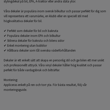
stylingdekal på bil, EPA, A-traktor eller andra släta ytor.
Våra dekaler är populära inom svensk bilkultur och passar perfekt för dig som
vill representera ett varumärke, en klubb eller en speciell stil med
högkvalitativa dekaler för bil.
✔ Perfekt som dekaler för bil och bakruta
✔ Populära dekaler inom EPA och bilkultur
✔ Stilrena dekaler för bakruta och bilens sidor
✔ Enkel montering utan bubblor
✔ Hållbara dekaler som tål svenska väderförhållanden
Dekaler är ett enkelt sätt att skapa en personlig stil och ge bilen ett mer unikt
och professionellt uttryck. Våra vinyl dekaler håller hög kvalitet och passar
perfekt för både vardagsbruk och bilträffar.
Montering:
Appliceras enkelt på ren och torr yta. För bästa resultat, följ vår
monteringsguide.