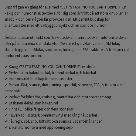
Slipp frågan en gång för alla med YES IT'S FAST, NO YOU CAN'T DRIVE IT. En
kaxig och humoristisk textdekal för dig som är trött på att höra om bilen är
snabb – och om någon får provköra den. Ett perfekt budskap för
bilentusiaster med ett välbyggt projekt och en stor dos humor.
Dekalen passar utmärkt som bakrutedekal, framrutedekal, sidofönsterdekal
eller på andra rena och släta ytor. Den är ett självklart val för JDM-bilar,
stancebyggen, driftbilar, sportbilar, tuningbilar, EPA-traktorer, A-traktorer och
andra entusiastfordon.
✔ Kaxig YES IT'S FAST, NO YOU CAN'T DRIVE IT textdekal
✔ Perfekt som bakrutedekal, framrutedekal och bildekal
✔ Humoristiskt budskap för bilentusiaster
✔ Passar JDM, stance, drift, tuning, sportbil, showcar, EPA, A-traktor och
personbil
✔ Perfekt för bilträffar, cruising, banträffar och motorevenemang
✔ Utskuren dekal utan bakgrund
✔ Finns i 17 olika färger och flera storlekar
✔ Tillverkad i slitstark premiumvinyl med lång hållbarhet
✔ Tål regn, sol, snö, biltvätt och svenska väderförhållanden
✔ Enkel att montera med appliceringstejp