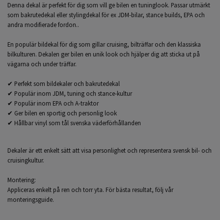
Denna dekal är perfekt för dig som vill ge bilen en tuninglook. Passar utmärkt
som bakrutedekal eller stylingdekal för ex JDM-bilar, stance builds, EPA och
andra modifierade fordon..
En populär bildekal för dig som gillar cruising, bilträffar och den klassiska
bilkulturen. Dekalen ger bilen en unik look och hjälper dig att sticka ut på
vägarna och under träffar.
✔ Perfekt som bildekaler och bakrutedekal
✔ Populär inom JDM, tuning och stance-kultur
✔ Populär inom EPA och A-traktor
✔ Ger bilen en sportig och personlig look
✔ Hållbar vinyl som tål svenska väderförhållanden
Dekaler är ett enkelt sätt att visa personlighet och representera svensk bil- och
cruisingkultur.
Montering:
Appliceras enkelt på ren och torr yta. För bästa resultat, följ vår
monteringsguide.