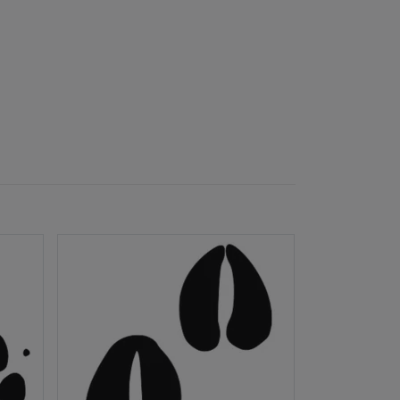
Dekal - Älg & J
29 kr