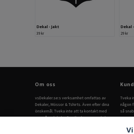
Dekal - Jakt
Dekal -
39 kr
29 kr
Om oss
Kund
vsDekaler.se:s verksamhet omfattas av
Tveka i
Dekaler, Mössor & Tshirts. Även efter dina
någon fr
önskemål. Tveka inte att ta kontakt med
så snab
oss på
vsdekaler@outlook.com
om du har
andra önskemål.
Vi