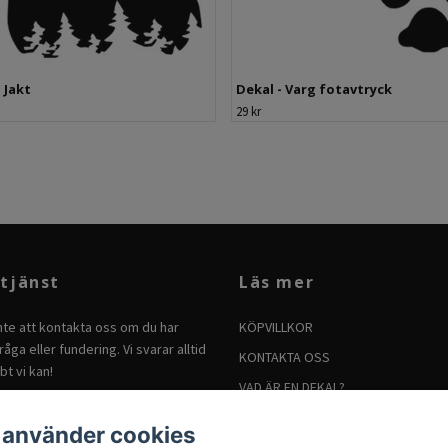
 Jakt
Dekal - Varg fotavtryck
29 kr
tjänst
Läs mer
nte att kontakta oss om du har
KÖPVILLKOR
åga eller fundering. Vi svarar alltid
KONTAKTA OSS
bt vi kan!
VAD ÄR EN DEKAL?
BRUKSANVISNING FÖR DEKALER
 använder cookies
SÅ TAR DU BORT DEKALER