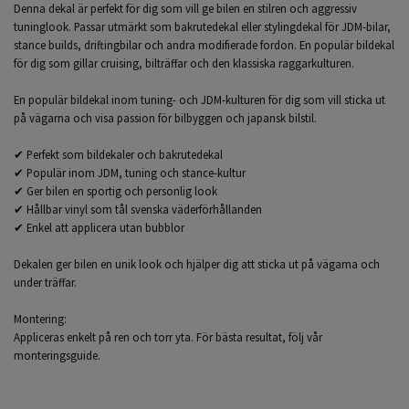
Denna dekal är perfekt för dig som vill ge bilen en stilren och aggressiv
tuninglook. Passar utmärkt som bakrutedekal eller stylingdekal för JDM-bilar,
stance builds, driftingbilar och andra modifierade fordon. En populär bildekal
för dig som gillar cruising, bilträffar och den klassiska raggarkulturen.
En populär bildekal inom tuning- och JDM-kulturen för dig som vill sticka ut
på vägarna och visa passion för bilbyggen och japansk bilstil.
✔ Perfekt som bildekaler och bakrutedekal
✔ Populär inom JDM, tuning och stance-kultur
✔ Ger bilen en sportig och personlig look
✔ Hållbar vinyl som tål svenska väderförhållanden
✔ Enkel att applicera utan bubblor
Dekalen ger bilen en unik look och hjälper dig att sticka ut på vägarna och
under träffar.
Montering:
Appliceras enkelt på ren och torr yta. För bästa resultat, följ vår
monteringsguide.