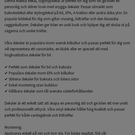
Denna Makita dekal, logotypdekal är perfekt för dig som vill ge bilen en
personlig och stilren look med snygga dekaler. Passar utmärkt som
bakrutedekal eller stylingdekal på bil, EPA, A-traktor eller andra släta ytor. En
populär bildekal för dig som gillar cruising, bilträffar och den klassiska
raggarkulturen. Dekalen ger bilen en unik look och hjälper dig att sticka ut på
vägarna och under träffar.
Våra dekaler är populära inom svensk bilkultur och passar perfekt för dig som
vill representera ett varumärke, en klubb eller en speciell stil med
högkvalitativa dekaler för bil.
✔ Perfekt som dekaler för bil och bakruta
✔ Populära dekaler inom EPA och bilkultur
✔ Stilrena dekaler för bakruta och bilens sidor
✔ Enkel montering utan bubblor
✔ Hållbara dekaler som tål svenska väderförhållanden
Dekaler är ett enkelt sätt att skapa en personlig stil och ge bilen ett mer unikt
och professionellt uttryck. Våra vinyl dekaler håller hög kvalitet och passar
perfekt för både vardagsbruk och bilträffar.
Montering:
Appliceras enkelt på ren och torr yta. För bästa resultat, följ vår