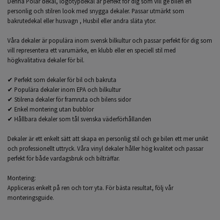
Denna Polar dekal, logotypdekal är perfekt för dig som vill ge bilen en
personlig och stilren look med snygga dekaler. Passar utmärkt som
bakrutedekal eller husvagn , Husbil eller andra släta ytor.
Våra dekaler är populära inom svensk bilkultur och passar perfekt för dig som
vill representera ett varumärke, en klubb eller en speciell stil med
högkvalitativa dekaler för bil.
✔ Perfekt som dekaler för bil och bakruta
✔ Populära dekaler inom EPA och bilkultur
✔ Stilrena dekaler för framruta och bilens sidor
✔ Enkel montering utan bubblor
✔ Hållbara dekaler som tål svenska väderförhållanden
Dekaler är ett enkelt sätt att skapa en personlig stil och ge bilen ett mer unikt
och professionellt uttryck. Våra vinyl dekaler håller hög kvalitet och passar
perfekt för både vardagsbruk och bilträffar.
Montering:
Appliceras enkelt på ren och torr yta. För bästa resultat, följ vår
monteringsguide.