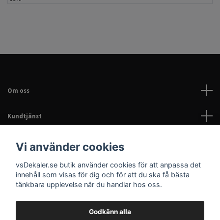
Om oss
Kundtjänst
Läs mer
Vi använder cookies
vsDekaler.se butik använder cookies för att anpassa det
Sociala medier
innehåll som visas för dig och för att du ska få bästa
tänkbara upplevelse när du handlar hos oss.
Godkänn alla