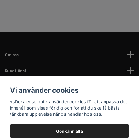
Om oss
Kundtjänst
Läs mer
Vi använder cookies
vsDekaler.se butik använder cookies för att anpassa det
Sociala medier
innehåll som visas för dig och för att du ska få bästa
tänkbara upplevelse när du handlar hos oss.
Godkänn alla