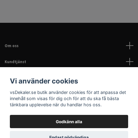
Om oss
Kundtjänst
Läs mer
Vi använder cookies
vsDekaler.se butik använder cookies för att anpassa det
Sociala medier
innehåll som visas för dig och för att du ska få bästa
tänkbara upplevelse när du handlar hos oss.
Godkänn alla
© 2026 Dekaler för bil, EPA & hem | Personliga dekaler |
Endast nödvändiga