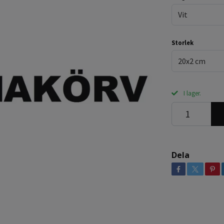
Vit
Storlek
20x2 cm
I lager.
Dela