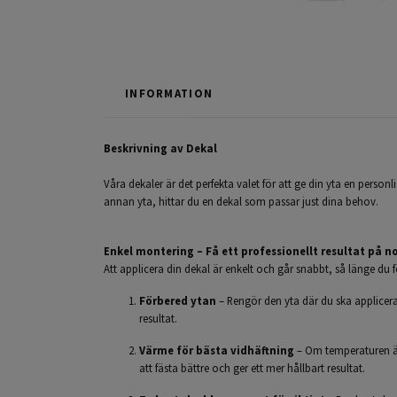
INFORMATION
Beskrivning av Dekal
Våra dekaler är det perfekta valet för att ge din yta en personlig
annan yta, hittar du en dekal som passar just dina behov.
Enkel montering – Få ett professionellt resultat på no
Att applicera din dekal är enkelt och går snabbt, så länge du fö
Förbered ytan
– Rengör den yta där du ska applicera d
resultat.
Värme för bästa vidhäftning
– Om temperaturen är 
att fästa bättre och ger ett mer hållbart resultat.