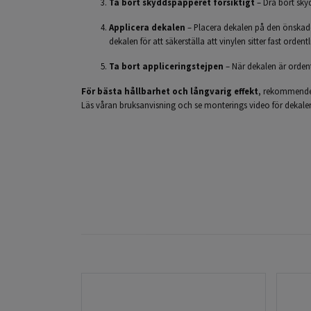
Ta bort skyddspapperet försiktigt
– Dra bort sky
Applicera dekalen
– Placera dekalen på den önskade p
dekalen för att säkerställa att vinylen sitter fast ordentl
Ta bort appliceringstejpen
– När dekalen är ordentl
För bästa hållbarhet och långvarig effekt
, rekommendera
Läs våran bruksanvisning och se monterings video för dekale