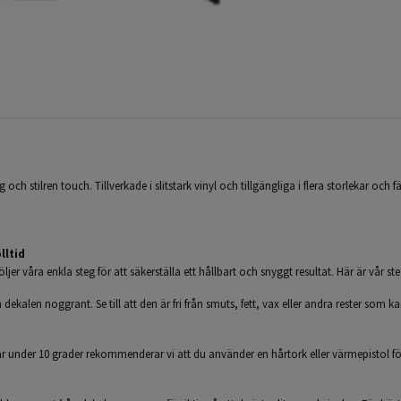
 och stilren touch. Tillverkade i slitstark vinyl och tillgängliga i flera storlekar och f
lltid
ljer våra enkla steg för att säkerställa ett hållbart och snyggt resultat. Här är vår st
ekalen noggrant. Se till att den är fri från smuts, fett, vax eller andra rester som ka
under 10 grader rekommenderar vi att du använder en hårtork eller värmepistol för