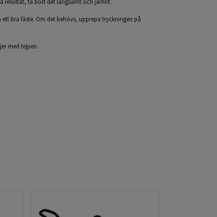
ta resultat, ta bort det långsamt och jämnt.
 få ett bra fäste. Om det behövs, upprepa tryckningen på
ljer med tejpen.
Dekal - White 
29 kr