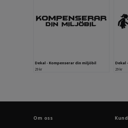
Dekal - Kompenserar din miljöbil
Dekal
29 kr
29 kr
Om oss
Kund