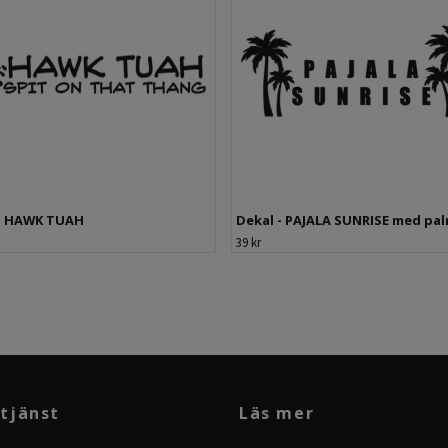
 - HAWK TUAH
Dekal - PAJALA SUNRISE med pa
39 kr
tjänst
Läs mer