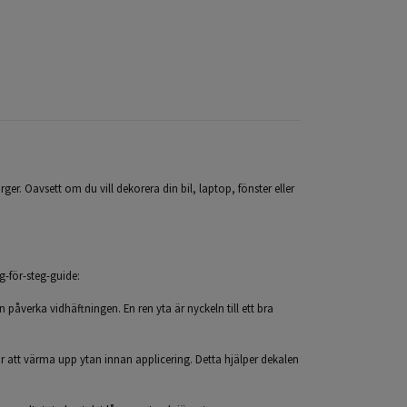
ärger. Oavsett om du vill dekorera din bil, laptop, fönster eller
eg-för-steg-guide:
n påverka vidhäftningen. En ren yta är nyckeln till ett bra
 att värma upp ytan innan applicering. Detta hjälper dekalen