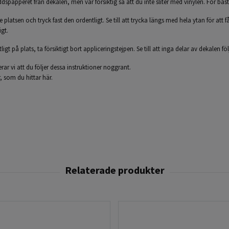
ddspapperet från dekalen, men var försiktig så att du inte sliter med vinylen. För bäs
latsen och tryck fast den ordentligt. Se till att trycka längs med hela ytan för att
igt.
igt på plats, ta försiktigt bort appliceringstejpen. Se till att inga delar av dekalen fö
r vi att du följer dessa instruktioner noggrant.
r,
som du hittar här.