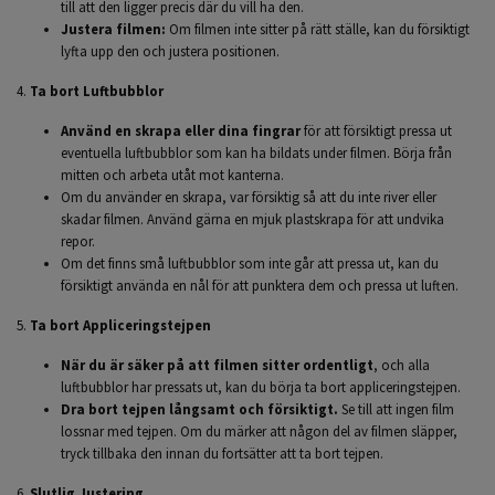
till att den ligger precis där du vill ha den.
Justera filmen:
Om filmen inte sitter på rätt ställe, kan du försiktigt
lyfta upp den och justera positionen.
4.
Ta bort Luftbubblor
Använd en skrapa eller dina fingrar
för att försiktigt pressa ut
eventuella luftbubblor som kan ha bildats under filmen. Börja från
mitten och arbeta utåt mot kanterna.
Om du använder en skrapa, var försiktig så att du inte river eller
skadar filmen. Använd gärna en mjuk plastskrapa för att undvika
repor.
Om det finns små luftbubblor som inte går att pressa ut, kan du
försiktigt använda en nål för att punktera dem och pressa ut luften.
5.
Ta bort Appliceringstejpen
När du är säker på att filmen sitter ordentligt
, och alla
luftbubblor har pressats ut, kan du börja ta bort appliceringstejpen.
Dra bort tejpen långsamt och försiktigt.
Se till att ingen film
lossnar med tejpen. Om du märker att någon del av filmen släpper,
tryck tillbaka den innan du fortsätter att ta bort tejpen.
6.
Slutlig Justering