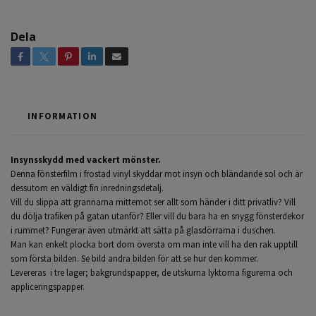
Dela
INFORMATION
Insynsskydd med vackert mönster.
Denna fönsterfilm i frostad vinyl skyddar mot insyn och bländande sol och är
dessutom en väldigt fin inredningsdetalj.
Vill du slippa att grannarna mittemot ser allt som händer i ditt privatliv? Vill
du dölja trafiken på gatan utanför? Eller vill du bara ha en snygg fönsterdekor
i rummet? Fungerar även utmärkt att sätta på glasdörrarna i duschen.
Man kan enkelt plocka bort dom översta om man inte vill ha den rak upptill
som första bilden. Se bild andra bilden för att se hur den kommer.
Levereras i tre lager; bakgrundspapper, de utskurna lyktorna figurerna och
appliceringspapper.