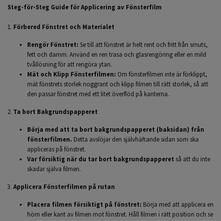
Steg-för-Steg Guide för Applicering av Fönsterfilm
1.
Förbered Fönstret och Materialet
Rengör Fönstret:
Se till att fönstret är helt rent och fritt från smuts,
fett och damm. Använd en ren trasa och glasrengöring eller en mild
tvållösning för att rengöra ytan.
Mät och Klipp Fönsterfilmen:
Om fönsterfilmen inte är förklippt,
mät fönstrets storlek noggrant och klipp filmen till rätt storlek, så att
den passar fönstret med ett litet överflöd på kanterna.
2.
Ta bort Bakgrundspapperet
Börja med att ta bort bakgrundspapperet (baksidan) från
fönsterfilmen.
Detta avslöjar den självhäftande sidan som ska
appliceras på fönstret.
Var försiktig när du tar bort bakgrundspapperet
så att du inte
skadar själva filmen.
3.
Applicera Fönsterfilmen på rutan
Placera filmen försiktigt på fönstret:
Börja med att applicera en
hörn eller kant av filmen mot fönstret. Håll filmen i rätt position och se