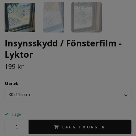
Insynsskydd / Fönsterfilm -
Lyktor
199 kr
Storlek
30x115 cm
I lager.
LÄGG I KORGEN