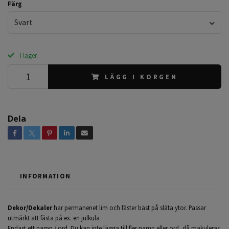
Färg
Svart
I lager.
LÄGG I KORGEN
Dela
INFORMATION
Dekor/Dekaler
har permanenet lim och fäster bäst på släta ytor. Passar
utmärkt att fästa på ex. en julkula
Endast ett namn / ord. Du kan inte lägga till fler namn eller ord, då makuleras