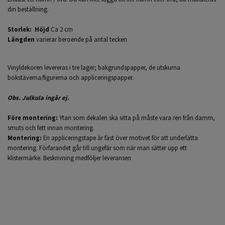
din beställning.
Storlek:
Höjd
Ca 2 cm
Längden
varierar beroende på antal tecken
Vinyldekoren levereras i tre lager; bakgrundspapper, de utskurna
bokstäverna/figurerna och appliceringspapper.
Obs. Julkula ingår ej.
Före montering:
Ytan som dekalen ska sitta på måste vara ren från damm,
smuts och fett innan montering.
Montering:
En appliceringstape är fäst över motivet för att underlätta
montering. Förfarandet går till ungefär som när man sätter upp ett
klistermärke. Beskrivning medföljer leveransen