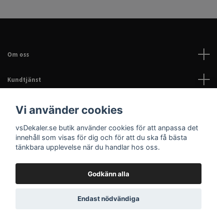
Om oss
Kundtjänst
Läs mer
Vi använder cookies
vsDekaler.se butik använder cookies för att anpassa det
Sociala medier
innehåll som visas för dig och för att du ska få bästa
tänkbara upplevelse när du handlar hos oss.
Godkänn alla
© 2026 Dekaler för bil, EPA & hem | Personliga dekaler |
Endast nödvändiga