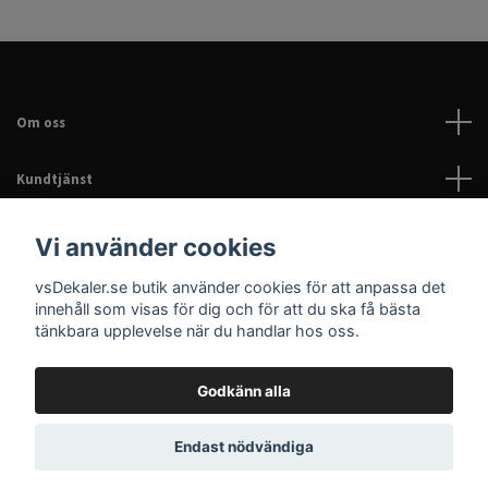
Om oss
Kundtjänst
Läs mer
Vi använder cookies
vsDekaler.se butik använder cookies för att anpassa det
Sociala medier
innehåll som visas för dig och för att du ska få bästa
tänkbara upplevelse när du handlar hos oss.
Godkänn alla
© 2026 Dekaler för bil, EPA & hem | Personliga dekaler |
Endast nödvändiga