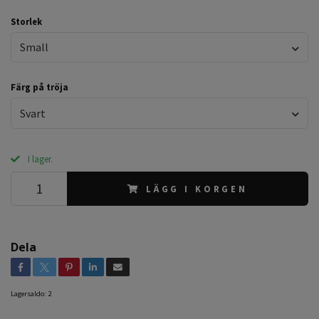
Storlek
Small
Färg på tröja
Svart
I lager.
LÄGG I KORGEN
Dela
Lagersaldo:
2