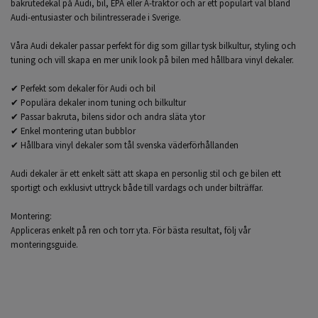
bakrutedekal på Audi, bil, EPA eller A-traktor och är ett populärt val bland
Audi-entusiaster och bilintresserade i Sverige.
Våra Audi dekaler passar perfekt för dig som gillar tysk bilkultur, styling och
tuning och vill skapa en mer unik look på bilen med hållbara vinyl dekaler.
✔ Perfekt som dekaler för Audi och bil
✔ Populära dekaler inom tuning och bilkultur
✔ Passar bakruta, bilens sidor och andra släta ytor
✔ Enkel montering utan bubblor
✔ Hållbara vinyl dekaler som tål svenska väderförhållanden
Audi dekaler är ett enkelt sätt att skapa en personlig stil och ge bilen ett
sportigt och exklusivt uttryck både till vardags och under bilträffar.
Montering:
Appliceras enkelt på ren och torr yta. För bästa resultat, följ vår
monteringsguide.