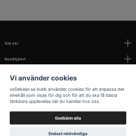
Om oss
Kundtjänst
Läs mer
Vi använder cookies
vsDekaler.se butik använder cookies för att anpassa det
Sociala medier
innehåll som visas för dig och för att du ska få bästa
tänkbara upplevelse när du handlar hos oss.
Godkänn alla
© 2026 Dekaler för bil, EPA & hem | Personliga dekaler |
Endast nödvändiga