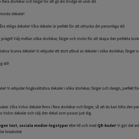
flera storlekar och färger för att ge din Dodge en unik stil.
 Honda dekaler!
 stiliga dekaler! Våra dekaler är perfekt för att uttrycka din personliga stil.
prägel! Välj mellan olika storlekar, färger och motiv för att skapa den perfekta loo
iva Scania dekaler! Vi erbjuder ett stort utbud av dekaler i olika storlekar, färger oc
 stil!
! Vi erbjuder högkvalitativa dekaler i olika storlekar, färger och design, perfekt 
maker. Våra Volvo dekaler finns i flera storlekar och färger, så att du kan hitta den p
av Volvo dekaler och välj den dekal som passar just dig.
egen text
,
sociala medier-logotyper
eller till och med
QR-koder
! Vi gör det e
er kreativitet.