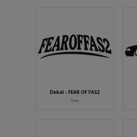
Dekal - FEAR OF FAS2
39 kr