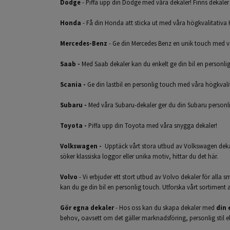
Dodge
- Piffa upp din Dodge med våra dekaler! Finns dekaler i 
Honda
- Få din Honda att sticka ut med våra högkvalitativa
Mercedes-Benz
- Ge din Mercedes Benz en unik touch med våra
Saab
-
Med Saab dekaler kan du enkelt ge din bil en personlig 
Scania
-
Ge din lastbil en personlig touch med våra högkvalitat
Subaru
-
Med våra Subaru-dekaler ger du din Subaru personlig
Toyota
-
Piffa upp din Toyota med våra snygga dekaler!
Volkswagen
-
Upptäck vårt stora utbud av Volkswagen dekaler
söker klassiska loggor eller unika motiv, hittar du det här.
Volvo
- Vi erbjuder ett stort utbud av Volvo dekaler för alla s
kan du ge din bil en personlig touch. Utforska vårt sortiment 
Gör egna dekaler
- Hos oss kan du skapa dekaler med
din 
behov, oavsett om det gäller marknadsföring, personlig stil ell