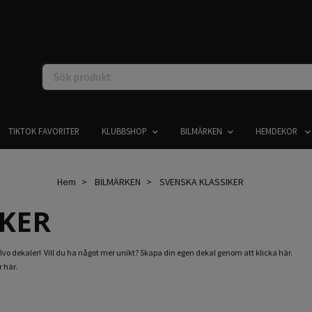
TIKTOK FAVORITER
KLUBBSHOP
BILMÄRKEN
HEMDEKOR
Hem
BILMÄRKEN
SVENSKA KLASSIKER
IKER
lvo dekaler! Vill du ha något mer unikt?
Skapa din egen dekal genom att klicka här.
 här.