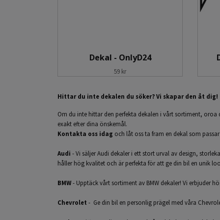
Dekal - OnlyD24
59 kr
Hittar du inte dekalen du söker? Vi skapar den åt dig!
Om du inte hittar den perfekta dekalen i vårt sortiment, oroa 
exakt efter dina önskemål.
Kontakta oss idag
och låt oss ta fram en dekal som passar din
Audi
- Vi säljer Audi dekaler i ett stort urval av design, storle
håller hög kvalitet och är perfekta för att ge din bil en unik l
BMW
- Upptäck vårt sortiment av BMW dekaler! Vi erbjuder högk
Chevrolet
- Ge din bil en personlig prägel med våra Chevrolet 