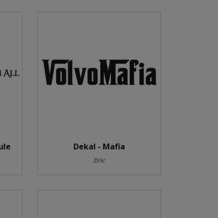
ule
Dekal - Mafia
29 kr