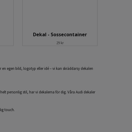
Dekal - Sossecontainer
29 kr
r en egen bild, logotyp eller idé – vi kan skräddarsy dekalen
 helt personlig stil, har vi dekalerna för dig. Våra Audi dekaler
lig touch.