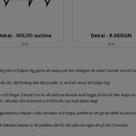
Dekal - VOLVO outline
Dekal - R-DESIGN
39 kr
29 kr
dig inte! Vi hjälper dig gärna att skapa just den designen du söker. Oavsett om du ha
 stil, ditt företag eller ditt projekt. Vi ser fram emot att hjälpa dig!
kar och färger. Oavsett om du vill sätta en klassisk Audi logga på din bil eller skapa en
ook. Utforska vårt sortiment och hitta din nya Audi dekal idag!
valitativa dekaler i olika storlekar och färger, perfekt för att ge din BMW en person
dekaler! Dekaler är ett perfekta sätt för att sätta din egen stil på din Chevrolet.