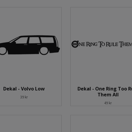
Dekal - Volvo Low
Dekal - One Ring Too R
Them All
39 kr
49 kr