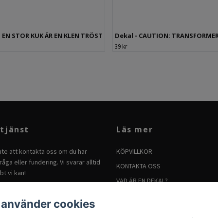
- EN STOR KUK ÄR EN KLEN TRÖST
Dekal - CAUTION: TRANSFORME
39 kr
tjänst
Läs mer
nte att kontakta oss om du har
KÖPVILLKOR
åga eller fundering. Vi svarar alltid
KONTAKTA OSS
bt vi kan!
VAD ÄR EN DEKAL?
BRUKSANVISNING FÖR DEKALER
 använder cookies
SÅ TAR DU BORT DEKALER