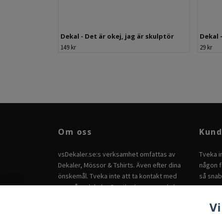
Dekal - Det är okej, jag är skulptör
Dekal 
149 kr
29 kr
Om oss
Kund
vsDekaler.se:s verksamhet omfattas av
Tveka i
Dekaler, Mössor & Tshirts. Även efter dina
någon fr
önskemål. Tveka inte att ta kontakt med
så snab
oss på
vsdekaler@outlook.com
om du har
andra önskemål.
Vi