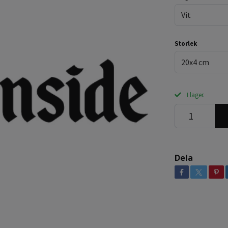
Vit
Storlek
20x4 cm
I lager.
Dela