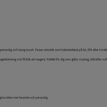
n personlig och kaxig touch. Passar utmärkt som bakrutedekal på bil, EPA eller A-trakt
pa igenkänning och få folk att reagera. Perfekt för dig som gillar cruising, bilträffar oc
h göra bilen mer levande och personlig.