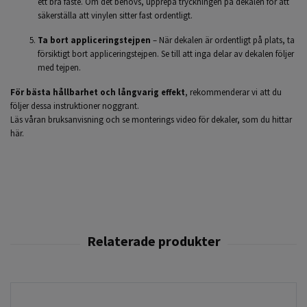
ett bra fäste. Om det behövs, upprepa tryckningen på dekalen för att
säkerställa att vinylen sitter fast ordentligt.
Ta bort appliceringstejpen
– När dekalen är ordentligt på plats, ta
försiktigt bort appliceringstejpen. Se till att inga delar av dekalen följer
med tejpen.
För bästa hållbarhet och långvarig effekt
, rekommenderar vi att du
följer dessa instruktioner noggrant.
Läs våran bruksanvisning och se monterings video för dekaler,
som du hittar
här.