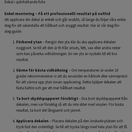
Dekal i självhäftande folie.
Enkel montering – Få ett professionellt resultat på nolltid
Att applicera din dekal är enkelt och går snabbt, så länge du följer våra enkla
steg för att säkerställa ett hållbart och snyggt resultat. Här är vår steg-för-
steg-guide:
Förbered ytan
– Rengör den yta där du ska applicera dekalen
noggrant. Se till att den är fri från smuts, fett, vax eller andra rester
som kan påverka vidhäftningen. En ren yta är nyckeln till ett bra
resultat.
Värme för bästa vidhäftning
– Om temperaturen är under 10
grader rekommenderar vi att du använder en hårtork eller värmepistol
för att värma upp ytan innan applicering. Detta hjälper dekalen att
fästa bättre och ger ett mer hållbart resultat.
Ta bort skyddspapperet försiktigt
– Dra bort skyddspapperet från
dekalen, men var försiktig så att du inte sliter med vinylen. För bästa
resultat, ta bort det långsamt och jämnt.
Applicera dekalen
– Placera dekalen på den önskade platsen och
tryck fast den ordentligt. Se till att trycka längs med hela ytan för att få