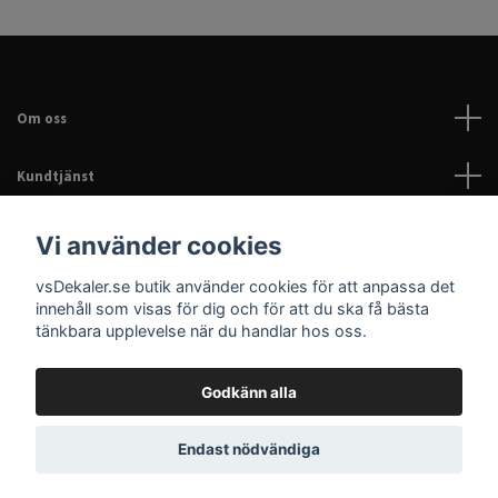
Om oss
Kundtjänst
Läs mer
Vi använder cookies
vsDekaler.se butik använder cookies för att anpassa det
Sociala medier
innehåll som visas för dig och för att du ska få bästa
tänkbara upplevelse när du handlar hos oss.
Godkänn alla
© 2026 Dekaler för bil, EPA & hem | Personliga dekaler |
Endast nödvändiga