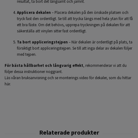
resultat, ta bort det långsamt och jämnt.
Applicera dekalen
– Placera dekalen på den önskade platsen och
tryck fast den ordentligt. Se till att trycka längs med hela ytan för att få
ett bra fäste. Om det behövs, upprepa tryckningen på dekalen för att
säkerställa att vinylen sitter fast ordentligt.
Ta bort appliceringstejpen
– När dekalen är ordentligt på plats, ta
försiktigt bort appliceringstejpen. Se till att inga delar av dekalen följer
med tejpen.
För bästa hållbarhet och långvarig effekt
, rekommenderar vi att du
följer dessa instruktioner noggrant.
Läs våran bruksanvisning och se monterings video för dekaler,
som du hittar
här.