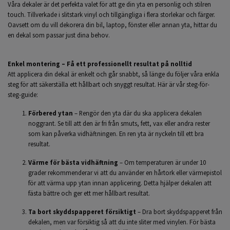
Våra dekaler är det perfekta valet för att ge din yta en personlig och stilren
touch. Tillverkade i slitstark vinyl och tillgängliga i flera storlekar och färger.
Oavsett om du vill dekorera din bil, laptop, fönster eller annan yta, hittar du
en dekal som passar just dina behov.
Enkel montering – Få ett professionellt resultat på nolltid
Att applicera din dekal är enkelt och går snabbt, så länge du följer våra enkla
steg för att säkerställa ett hållbart och snyggt resultat. Här är vår steg-för-
steg-guide:
Förbered ytan
– Rengör den yta där du ska applicera dekalen
noggrant. Se till att den är fri från smuts, fett, vax eller andra rester
som kan påverka vidhäftningen. En ren yta är nyckeln till ett bra
resultat.
Värme för bästa vidhäftning
– Om temperaturen är under 10
grader rekommenderar vi att du använder en hårtork eller värmepistol
för att värma upp ytan innan applicering. Detta hjälper dekalen att
fästa bättre och ger ett mer hållbart resultat.
Ta bort skyddspapperet försiktigt
– Dra bort skyddspapperet från
dekalen, men var försiktig så att du inte sliter med vinylen. För bästa