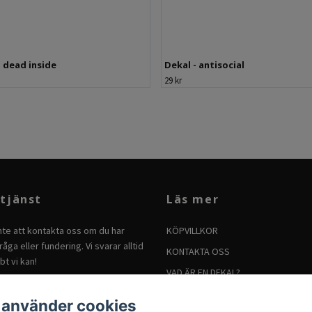
- dead inside
Dekal - antisocial
29 kr
tjänst
Läs mer
nte att kontakta oss om du har
KÖPVILLKOR
åga eller fundering. Vi svarar alltid
KONTAKTA OSS
bt vi kan!
VAD ÄR EN DEKAL?
BRUKSANVISNING FÖR DEKALER
 använder cookies