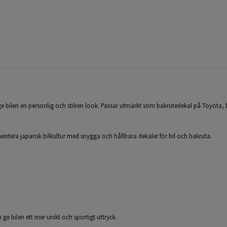
ge bilen en personlig och stilren look. Passar utmärkt som bakrutedekal på Toyota, bi
esentera japansk bilkultur med snygga och hållbara dekaler för bil och bakruta.
h ge bilen ett mer unikt och sportigt uttryck.