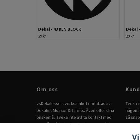
Dekal - 43 KEN BLOCK
Dekal 
29 kr
29 kr
Om oss
Kund
vsDekaler.se:s verksamhet omfattas av
Tveka i
Dekaler, Mössor & Tshirts. Även efter dina
någon fr
önskemål. Tveka inte att ta kontakt med
så snab
oss på
vsdekaler@outlook.com
om du har
andra önskemål.
Vi