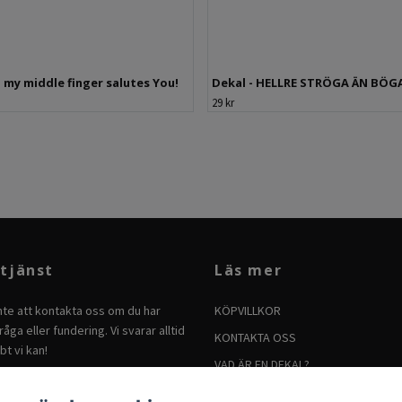
- my middle finger salutes You!
Dekal - HELLRE STRÖGA ÄN BÖG
29 kr
tjänst
Läs mer
nte att kontakta oss om du har
KÖPVILLKOR
åga eller fundering. Vi svarar alltid
KONTAKTA OSS
bt vi kan!
VAD ÄR EN DEKAL?
BRUKSANVISNING FÖR DEKALER