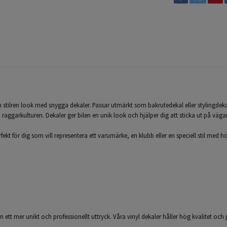
ch stilren look med snygga dekaler. Passar utmärkt som bakrutedekal eller stylingdekal
ka raggarkulturen. Dekaler ger bilen en unik look och hjälper dig att sticka ut på väga
kt för dig som vill representera ett varumärke, en klubb eller en speciell stil med hög
len ett mer unikt och professionellt uttryck. Våra vinyl dekaler håller hög kvalitet och