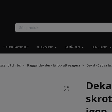
TIKTOK FAVORITER
KLUBBSHOP
BILMÄRKEN
HEMDEKOR
er till din bil
Raggar dekaler - få folk att reagera
Dekal - Det va ful
Dekal
skrot
igen