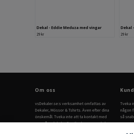
Dekal - Eddie Meduza med vingar
Dekal 
29 kr
29 kr
Om oss
Kund
vsDekaler.se:s verksamhet omfattas av
Tveka i
Dekaler, Mössor & Tshirts. Även efter dina
någon fr
önskemål. Tveka inte att ta kontakt med
så snab
oss på
vsdekaler@outlook.com
om du har
andra önskemål.