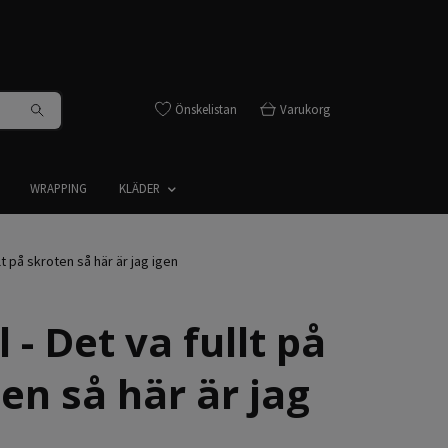
Önskelistan
Varukorg
WRAPPING
KLÄDER
lt på skroten så här är jag igen
 - Det va fullt på
en så här är jag