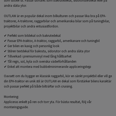
som sticker ut. Passar utmärkt som
bakrutedekal
, sidofönsterdekal eller på
andra släta ytor.
OUTLAW
är en populär dekal inom bilkulturen och passar lika bra på EPA-
traktorer, A-traktorer, raggarbilar och amerikanska bilar som på tuningbilar,
projektbilar och andra entusiastfordon.
✔ Perfekt som
bildekal
och
bakrutedekal
✔ Passar EPA-traktor, A-traktor, raggarbil, amerikanare och tuningbil
✔ Ger bilen en kaxig och personlig look
✔ Stilren textdekal för bakruta, sidorutor och andra släta ytor
✔ Tillverkad i premiumvinyl med lång hållbarhet
✔ Tål regn, sol, kyla och svenska väderförhållanden
✔ Enkel att montera med bubbelminimerande appliceringstejp
Oavsett om du bygger en klassisk raggarbil, kör en sänkt projektbil eller vill ge
din EPA-traktor en unik stil är
OUTLAW
en dekal som förstärker bilens karaktär
och passar perfekt på både bilträffar och cruising.
Montering:
Appliceras enkelt på ren och torr yta. För bästa resultat, följ vår
monteringsguide.