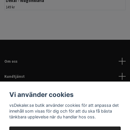
Dekal - WagonMafia
149 kr
Om oss
Kundtjänst
Läs mer
Vi använder cookies
vsDekaler.se butik använder cookies för att anpassa det
Sociala medier
innehåll som visas för dig och för att du ska få bästa
tänkbara upplevelse när du handlar hos oss.