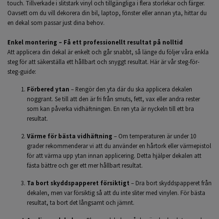
touch. Tillverkade i slitstark vinyl och tillgängliga i flera storlekar och färger.
Oavsett om du vill dekorera din bil, laptop, fönster eller annan yta, hittar du
en dekal som passar just dina behov.
Enkel montering – Få ett professionellt resultat på nolltid
Att applicera din dekal är enkelt och går snabbt, så länge du följer våra enkla
steg för att säkerställa ett hållbart och snyggt resultat. Här är vår steg-för-
steg-guide:
Förbered ytan
– Rengör den yta där du ska applicera dekalen
noggrant. Se till att den är fri från smuts, fett, vax eller andra rester
som kan påverka vidhäftningen. En ren yta är nyckeln till ett bra
resultat.
Värme för bästa vidhäftning
– Om temperaturen är under 10
grader rekommenderar vi att du använder en hårtork eller värmepistol
för att värma upp ytan innan applicering. Detta hjälper dekalen att
fästa bättre och ger ett mer hållbart resultat.
Ta bort skyddspapperet försiktigt
– Dra bort skyddspapperet från
dekalen, men var försiktig så att du inte sliter med vinylen. För bästa
resultat, ta bort det långsamt och jämnt.