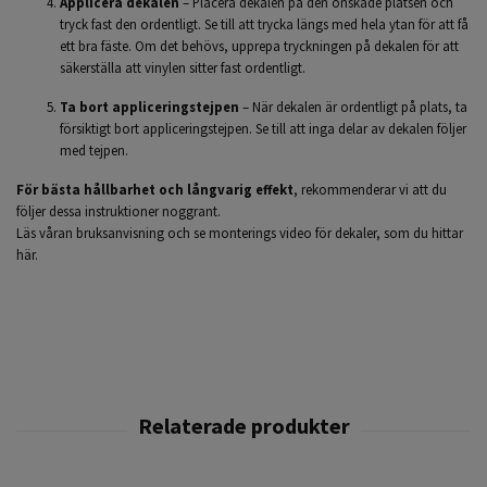
Applicera dekalen
– Placera dekalen på den önskade platsen och
tryck fast den ordentligt. Se till att trycka längs med hela ytan för att få
ett bra fäste. Om det behövs, upprepa tryckningen på dekalen för att
säkerställa att vinylen sitter fast ordentligt.
Ta bort appliceringstejpen
– När dekalen är ordentligt på plats, ta
försiktigt bort appliceringstejpen. Se till att inga delar av dekalen följer
med tejpen.
För bästa hållbarhet och långvarig effekt
, rekommenderar vi att du
följer dessa instruktioner noggrant.
Läs våran bruksanvisning och se monterings video för dekaler,
som du hittar
här.