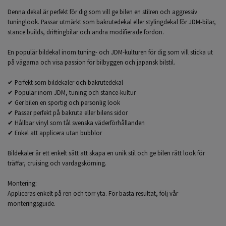
Denna dekal är perfekt för dig som vill ge bilen en stilren och aggressiv
tuninglook. Passar utmärkt som bakrutedekal eller stylingdekal för JDM-bilar,
stance builds, driftingbilar och andra modifierade fordon.
En populär bildekal inom tuning- och JDM-kulturen för dig som vill sticka ut
på vägarna och visa passion för bilbyggen och japansk bilstil.
✔ Perfekt som bildekaler och bakrutedekal
✔ Populär inom JDM, tuning och stance-kultur
✔ Ger bilen en sportig och personlig look
✔ Passar perfekt på bakruta eller bilens sidor
✔ Hållbar vinyl som tål svenska väderförhållanden
✔ Enkel att applicera utan bubblor
Bildekaler är ett enkelt sätt att skapa en unik stil och ge bilen rätt look för
träffar, cruising och vardagskörning.
Montering:
Appliceras enkelt på ren och torr yta. För bästa resultat, följ vår
monteringsguide.