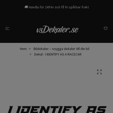
🚚 Handla för 249 kr och få fri spårbar frakt
Hem
Bildekaler – snygga dekaler till din bil
Dekal - I IDENTIFY AS A RACECAR