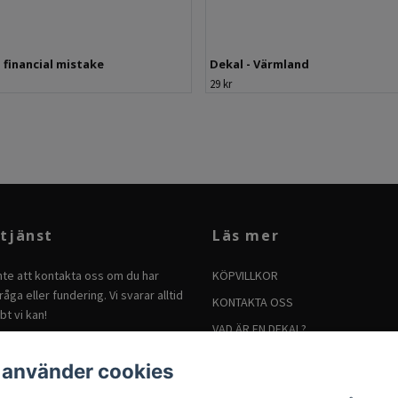
- financial mistake
Dekal - Värmland
29 kr
tjänst
Läs mer
nte att kontakta oss om du har
KÖPVILLKOR
åga eller fundering. Vi svarar alltid
KONTAKTA OSS
bt vi kan!
VAD ÄR EN DEKAL?
BRUKSANVISNING FÖR DEKALER
 använder cookies
SÅ TAR DU BORT DEKALER