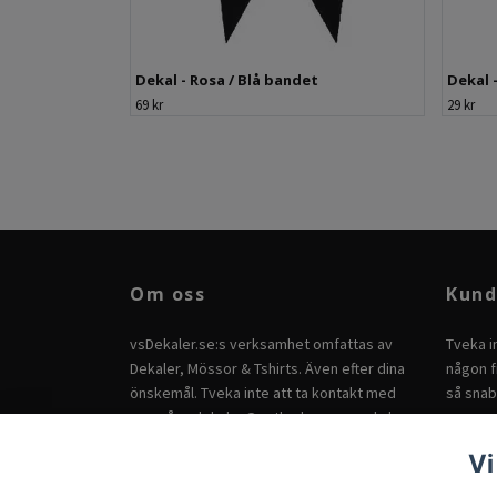
Dekal - Rosa / Blå bandet
Dekal 
69 kr
29 kr
Om oss
Kund
vsDekaler.se:s verksamhet omfattas av
Tveka i
Dekaler, Mössor & Tshirts. Även efter dina
någon fr
önskemål. Tveka inte att ta kontakt med
så snab
oss på
vsdekaler@outlook.com
om du har
andra önskemål.
Vi