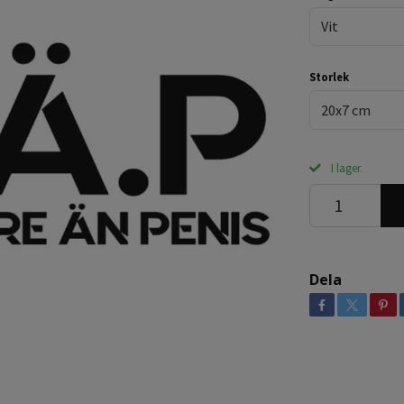
Vit
Storlek
20x7 cm
I lager.
Dela