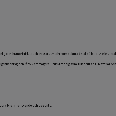
sonlig och humoristisk touch. Passar utmärkt som bakrutedekal på bil, EPA eller A-trak
pa igenkänning och få folk att reagera. Perfekt för dig som gillar cruising, bilträffar oc
h göra bilen mer levande och personlig.