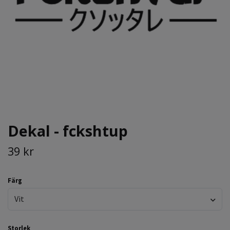
Dekal - fckshtup
39 kr
Färg
Vit
Storlek