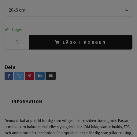
20x6 cm
I lager.
LÄGG I KORGEN
Dela
INFORMATION
Denna dekal är perfekt för dig som vill ge bilen en stilren tuninglook. Passar
utmärkt som bakrutedekal eller stylingdekal för JDM-bilar, stance builds, EPA
och andra modifierade fordon. En populär bildekal för dig som gillar cruising,