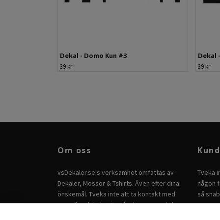
Dekal - Domo Kun #3
Dekal 
39 kr
39 kr
Om oss
Kund
vsDekaler.se:s verksamhet omfattas av
Tveka i
Dekaler, Mössor & Tshirts. Även efter dina
någon fr
önskemål. Tveka inte att ta kontakt med
så snab
oss på
vsdekaler@outlook.com
om du har
andra önskemål.