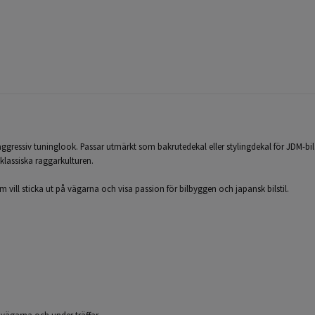
h aggressiv tuninglook. Passar utmärkt som bakrutedekal eller stylingdekal för JDM-b
 klassiska raggarkulturen.
vill sticka ut på vägarna och visa passion för bilbyggen och japansk bilstil.