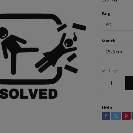
Färg
Vit
Storlek
15x8 cm
I lager.
Dela