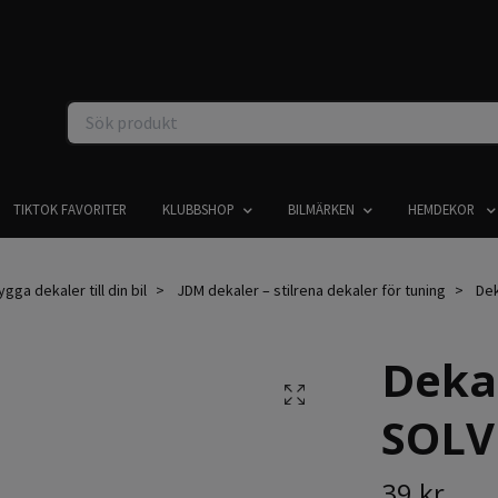
TIKTOK FAVORITER
KLUBBSHOP
BILMÄRKEN
HEMDEKOR
gga dekaler till din bil
JDM dekaler – stilrena dekaler för tuning
Dek
Deka
SOLV
39 kr