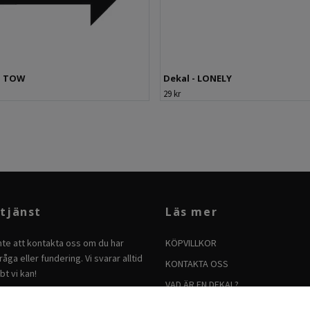
- TOW
Dekal - LONELY
29 kr
tjänst
Läs mer
nte att kontakta oss om du har
KÖPVILLKOR
åga eller fundering. Vi svarar alltid
KONTAKTA OSS
bt vi kan!
VAD ÄR EN DEKAL?
BRUKSANVISNING FÖR DEKALER