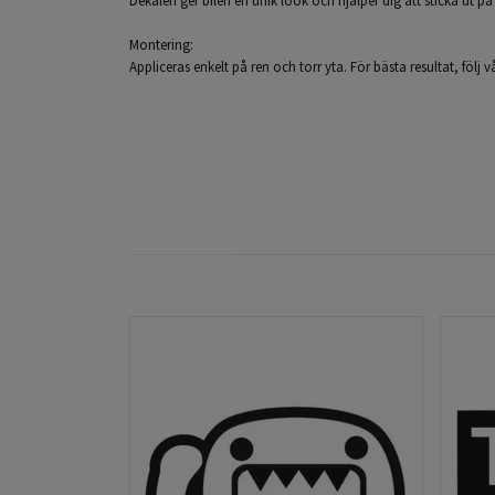
Dekalen ger bilen en unik look och hjälper dig att sticka ut p
Montering:
Appliceras enkelt på ren och torr yta. För bästa resultat, följ