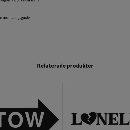
å vägarna och under träffar.
 vår monteringsguide.