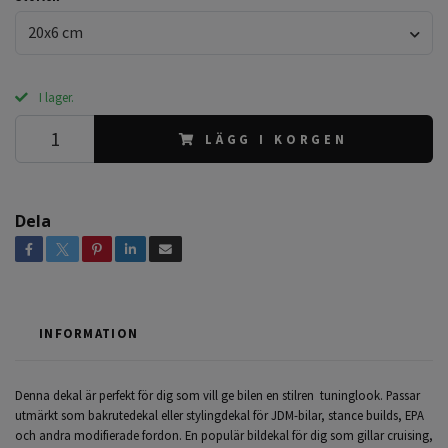
20x6 cm
I lager.
LÄGG I KORGEN
Dela
INFORMATION
Denna dekal är perfekt för dig som vill ge bilen en stilren tuninglook. Passar
utmärkt som bakrutedekal eller stylingdekal för JDM-bilar, stance builds, EPA
och andra modifierade fordon. En populär bildekal för dig som gillar cruising,