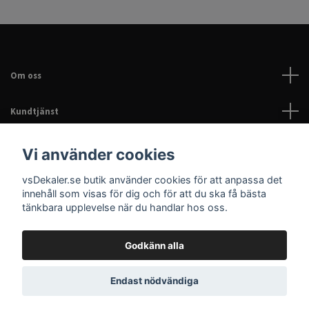
Om oss
Kundtjänst
Läs mer
Vi använder cookies
vsDekaler.se butik använder cookies för att anpassa det
Sociala medier
innehåll som visas för dig och för att du ska få bästa
tänkbara upplevelse när du handlar hos oss.
Godkänn alla
© 2026 Dekaler för bil, EPA & hem | Personliga dekaler |
Endast nödvändiga