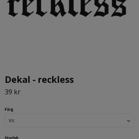
Dekal - reckless
39 kr
Färg
Vit
Storlek