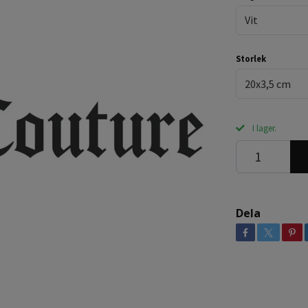
Vit
Storlek
20x3,5 cm
I lager.
Dela