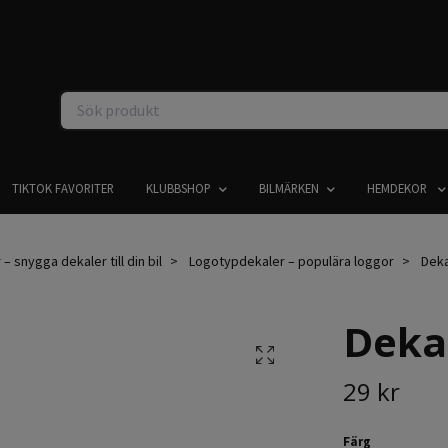
TIKTOK FAVORITER
KLUBBSHOP
BILMÄRKEN
HEMDEKOR
 – snygga dekaler till din bil
Logotypdekaler – populära loggor
Dekal
Dekal
29 kr
Färg