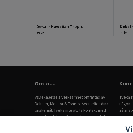
Dekal - Hawaiian Tropic
Dekal 
39 kr
29 kr
Om oss
Kund
vsDekaler.se:s verksamhet omfattas av
Tveka i
Dekaler, Mössor & Tshirts. Även efter dina
någon fr
önskemål. Tveka inte att ta kontakt med
så snab
oss på
vsdekaler@outlook.com
om du har
andra önskemål.
Vi