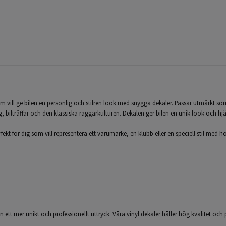
 vill ge bilen en personlig och stilren look med snygga dekaler. Passar utmärkt som b
ng, bilträffar och den klassiska raggarkulturen. Dekalen ger bilen en unik look och hjä
kt för dig som vill representera ett varumärke, en klubb eller en speciell stil med hög
len ett mer unikt och professionellt uttryck. Våra vinyl dekaler håller hög kvalitet och