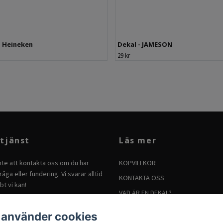
- Heineken
Dekal - JAMESON
29 kr
tjänst
Läs mer
nte att kontakta oss om du har
KÖPVILLKOR
åga eller fundering. Vi svarar alltid
KONTAKTA OSS
bt vi kan!
VAD ÄR EN DEKAL?
BRUKSANVISNING FÖR DEKALER
 använder cookies
SÅ TAR DU BORT DEKALER