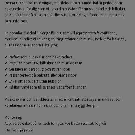
Denna ODZ dekal med vingar, musikdekal och banddekal är perfekt som
bakrutedekal för dig som vill visa din passion för musik, band och bilkultur.
Passar lika bra på bil som EPA eller A-traktor och ger fordonet en personlig
och unik look.
En populär bildekal i Sverige för dig som vill representera favoritband,
musikstil eller livsstilen kring cruising, träffar och musik. Perfekt för bakruta,
bilens sidor eller andra släta ytor.
✔ Perfekt som bildekaler och bakrutedekal
✔ Populär inom EPA, bilkultur och musikscenen
✔ Ger bilen en personlig och stilren look
✔ Passar perfekt på bakruta eller bilens sidor
✔ Enkel att applicera utan bubblor
✔ Hållbar vinyl som tål svenska väderförhållanden
Musikdekaler och banddekaler är ett enkelt sätt att skapa en unik stil och
kombinera intresset för musik och bilar i en snygg design.
Montering:
Appliceras enkelt på ren och torr yta. För bästa resultat, följ vår
monteringsguide.