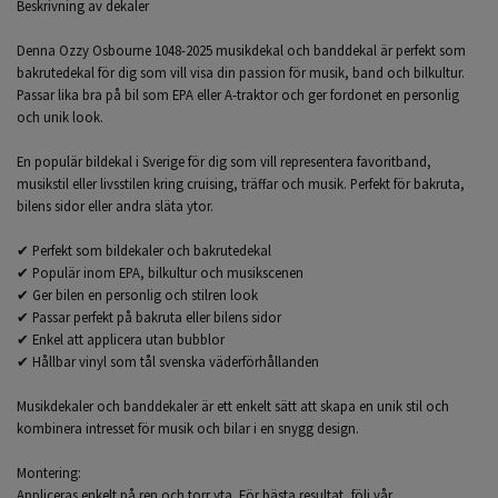
Beskrivning av dekaler
Denna Ozzy Osbourne 1048-2025 musikdekal och banddekal är perfekt som
bakrutedekal för dig som vill visa din passion för musik, band och bilkultur.
Passar lika bra på bil som EPA eller A-traktor och ger fordonet en personlig
och unik look.
En populär bildekal i Sverige för dig som vill representera favoritband,
musikstil eller livsstilen kring cruising, träffar och musik. Perfekt för bakruta,
bilens sidor eller andra släta ytor.
✔ Perfekt som bildekaler och bakrutedekal
✔ Populär inom EPA, bilkultur och musikscenen
✔ Ger bilen en personlig och stilren look
✔ Passar perfekt på bakruta eller bilens sidor
✔ Enkel att applicera utan bubblor
✔ Hållbar vinyl som tål svenska väderförhållanden
Musikdekaler och banddekaler är ett enkelt sätt att skapa en unik stil och
kombinera intresset för musik och bilar i en snygg design.
Montering:
Appliceras enkelt på ren och torr yta. För bästa resultat, följ vår