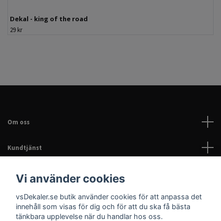
Dekal - king of the road
29 kr
Om oss
Kundtjänst
Läs mer
Vi använder cookies
vsDekaler.se butik använder cookies för att anpassa det
Sociala medier
innehåll som visas för dig och för att du ska få bästa
tänkbara upplevelse när du handlar hos oss.