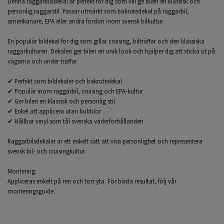
Denna raggarbilsdekal är perfekt för dig som vill ge bilen en klassisk och
personlig raggarstil. Passar utmärkt som bakrutedekal på raggarbil,
amerikanare, EPA eller andra fordon inom svensk bilkultur.
En populär bildekal för dig som gillar cruising, bilträffar och den klassiska
raggarkulturen. Dekalen ger bilen en unik look och hjälper dig att sticka ut på
vägarna och under träffar.
✔ Perfekt som bildekaler och bakrutedekal
✔ Populär inom raggarbil, cruising och EPA-kultur
✔ Ger bilen en klassisk och personlig stil
✔ Enkel att applicera utan bubblor
✔ Hållbar vinyl som tål svenska väderförhållanden
Raggarbilsdekaler är ett enkelt sätt att visa personlighet och representera
svensk bil- och cruisingkultur.
Montering:
Appliceras enkelt på ren och torr yta. För bästa resultat, följ vår
monteringsguide.