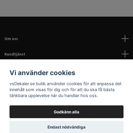
Om oss
Kundtjänst
Läs mer
Vi använder cookies
vsDekaler.se butik använder cookies för att anpassa det
Sociala medier
innehåll som visas för dig och för att du ska få bästa
tänkbara upplevelse när du handlar hos oss.
Godkänn alla
© 2026 Dekaler för bil, EPA & hem | Personliga dekaler |
Endast nödvändiga