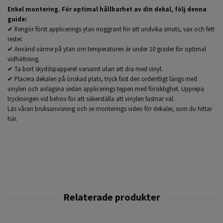
Enkel montering.
För optimal hållbarhet av din dekal, följ denna
guide:
✔ Rengör först applicerings ytan noggrant för att undvika smuts, vax och fett
rester.
✔ Använd värme på ytan om temperaturen är under 10 grader för optimal
vidhäftning.
✔ Ta bort skyddspapperet varsamt utan att dra med vinyl.
✔ Placera dekalen på önskad plats, tryck fast den ordentligt längs med
vinylen och avlägsna sedan applicerings tejpen med försiktighet.
Upprepa
tryckningen vid behov för att säkerställa att vinylen fastnar väl.
Läs våran bruksanvisning och se monterings video för dekaler,
som du hittar
här.