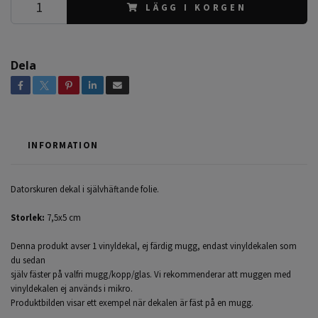
LÄGG I KORGEN
Dela
INFORMATION
Datorskuren dekal i självhäftande folie.
Storlek:
7,5x5 cm
Denna produkt avser 1 vinyldekal, ej färdig mugg, endast vinyldekalen som
du sedan
själv fäster på valfri mugg/kopp/glas. Vi rekommenderar att muggen med
vinyldekalen ej används i mikro.
Produktbilden visar ett exempel när dekalen är fäst på en mugg.